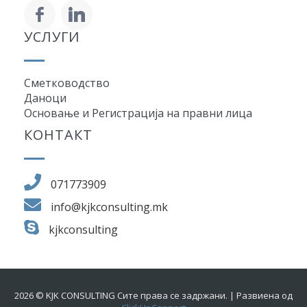
УСЛУГИ
Сметководство
Даноци
Основање и Регистрација на правни лица
КОНТАКТ
071773909
info@kjkconsulting.mk
kjkconsulting
2026 © KJK CONSULTING Сите права се задржани. | Развиена од