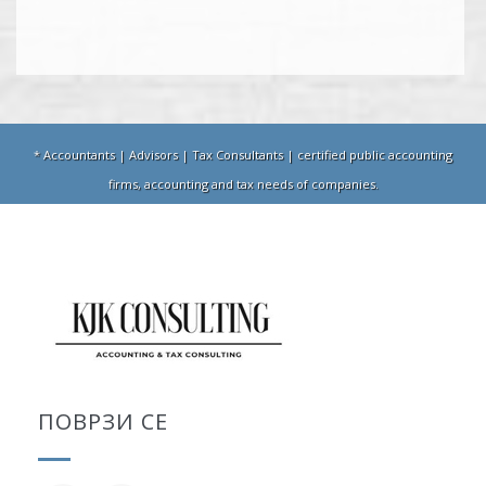
* Accountants | Advisors | Tax Consultants | certified public accounting
firms, accounting and tax needs of companies.
ПОВРЗИ СЕ